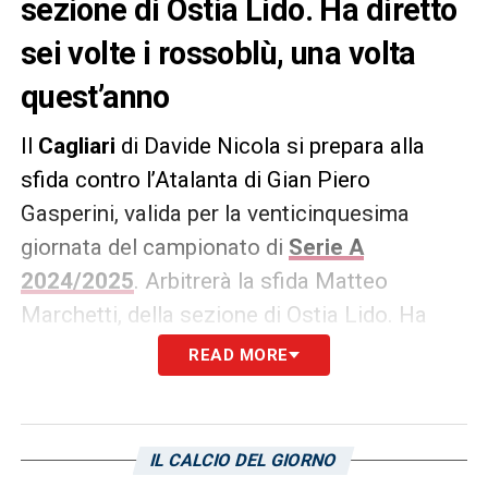
sezione di Ostia Lido. Ha diretto
sei volte i rossoblù, una volta
quest’anno
Il
Cagliari
di Davide Nicola si prepara alla
sfida contro l’Atalanta di Gian Piero
Gasperini, valida per la venticinquesima
giornata del campionato di
Serie A
2024/2025
. Arbitrerà la sfida Matteo
Marchetti, della sezione di Ostia Lido. Ha
diretto sei volte il Cagliari, una volta
READ MORE
quest’anno nella sfida di ritorno contro il
Milan
: quattro in Serie A (una vittoria, due
pareggi e una sconfitta), una in Serie B
IL CALCIO DEL GIORNO
(pareggio) e una in Coppa Italia (sconfitta).