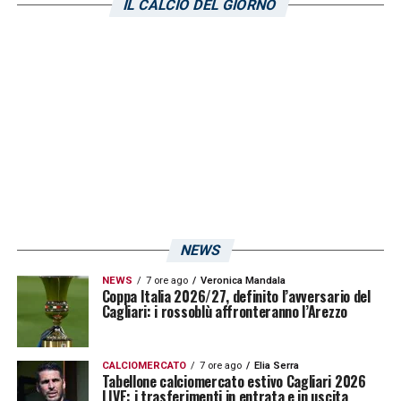
IL CALCIO DEL GIORNO
Retegui lo trovano per terra, sarà stato il
vento
».
LA PLAYLIST DELLE NOSTRE TOP NEWS
NEWS
NEWS
7 ore ago
Veronica Mandala
Coppa Italia 2026/27, definito l’avversario del
Cagliari: i rossoblù affronteranno l’Arezzo
CALCIOMERCATO
7 ore ago
Elia Serra
Tabellone calciomercato estivo Cagliari 2026
LIVE: i trasferimenti in entrata e in uscita