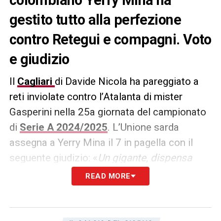
gestito tutto alla perfezione
contro Retegui e compagni. Voto
e giudizio
Il
Cagliari
di Davide Nicola ha pareggiato a
reti inviolate contro l’Atalanta di mister
Gasperini nella 25a giornata del campionato
di
Serie A 2024/2025
. L’Unione sarda
assegna a Yerry Mina il 7 in pagella con il
seguente giudizio: «
Un gigante, dispensa
sicurezza e lascia da parte perfino le sue
READ MORE
simpatiche coreografie da calcio di
provincia. Prende tutto e gestisce tutto
anche dentro l’area. A un certo punto