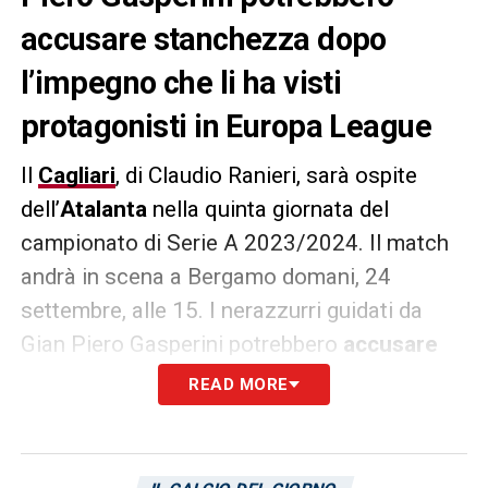
accusare
stanchezza dopo
l’impegno che li ha visti
protagonisti in Europa League
Il
Cagliari
, di Claudio Ranieri, sarà ospite
dell’
Atalanta
nella quinta giornata del
campionato di Serie A 2023/2024. Il match
andrà in scena a Bergamo domani, 24
settembre, alle 15. I nerazzurri guidati da
Gian Piero Gasperini potrebbero
accusare
stanchezza
dopo l’impegno che li ha visti
READ MORE
protagonisti in
Europa League
contro il
Rakow
. I rossoblù, invece, sono determinati
più che mai a trovare la prima vittoria nella