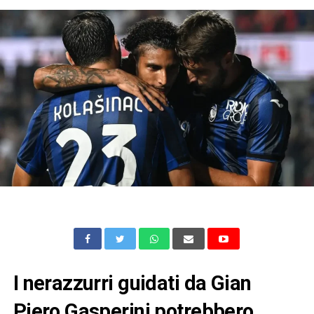
I nerazzurri guidati da Gian
Piero Gasperini potrebbero