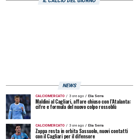
IL CALCIO DEL GIORNO
stagione 2023/2024. Fino ad ora, le truppe
del tecnico romano hanno raccolto due punti
in quattro giornate.
LA PLAYLIST DELLE NOSTRE TOP NEWS
NEWS
CALCIOMERCATO
3 ore ago
Elia Serra
Maldini al Cagliari, affare chiuso con l’Atalanta:
cifre e formula del nuovo colpo rossoblù
CALCIOMERCATO
3 ore ago
Elia Serra
Zappa resta in orbita Sassuolo, nuovi contatti
con il Cagliari per il difensore