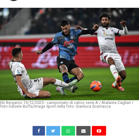
Db Bergamo 13/12/2025 - campionato di calcio serie A / Atalanta-Cagliari /
foto Daniele Buffa/Image Sport nella foto: Gianluca Scamacca