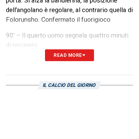
porta. Si alza la bandierina, la posizione
dell’angolano è regolare, al contrario quella di
Folorunsho. Confermato il fuorigioco
90′ – Il quarto uomo segnala quattro minuti
di recupero
READ MORE
87′ –
Ultimi cambi per la squadra di
Pisacane
: out Adopo e Luperto, dentro
Luvumbo e Pavoletti
IL CALCIO DEL GIORNO
84′ –
Ottima parata di Caprile
che tiene la
sua squadra in partita. I padroni di casa si
servono della carta del pressing
continuamente