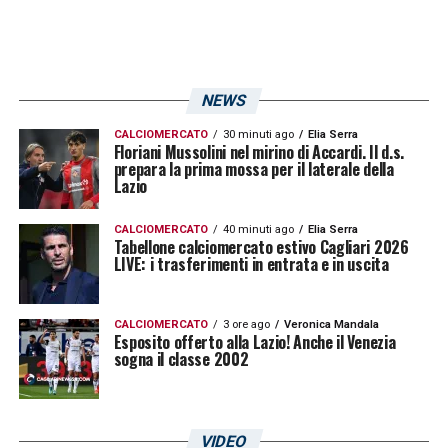
80′
GOL ATALNTA
– Gli avversari
rispondono subito, Scamacca sigla la
doppietta grazie a un assist servito da un
compagno. Tira forte e fa tunnel a Caprile
NEWS
CALCIOMERCATO
30 minuti ago
Elia Serra
78′ –
Arrivano altri cambi
: out Zappacosta e
Floriani Mussolini nel mirino di Accardi. Il d.s.
prepara la prima mossa per il laterale della
Kossounou, dentro Samardzic e Pasalic
Lazio
75′ –
Ammonizione per gli isolani
: Gaetano
CALCIOMERCATO
40 minuti ago
Elia Serra
Tabellone calciomercato estivo Cagliari 2026
conquista il giallo per eccessiva esultanza
LIVE: i trasferimenti in entrata e in uscita
sotto lo spicchio dei tifosi della Dea
CALCIOMERCATO
3 ore ago
Veronica Mandala
Esposito offerto alla Lazio! Anche il Venezia
74′
GOOOOL CAGLIARI
– Che splendida
sogna il classe 2002
giocata! Il tentativo di Gaetano è perfetto,
con il quale indirizza la palla all’angolino. Il
tutto nasce da un’azione di Esposito di tacco
VIDEO