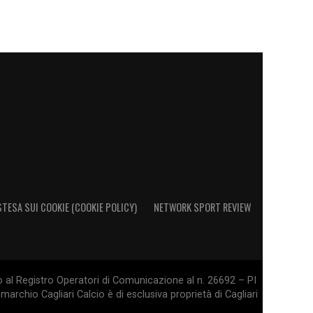
STESA SUI COOKIE (COOKIE POLICY)
NETWORK SPORT REVIEW
o al Registro Operatori di Comunicazione al n. 26692 – PI
marchio Cagliari Calcio è di esclusiva proprietà di Cagliari