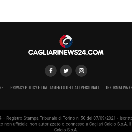
NE
PRIVACY POLICY E TRATTAMENTO DEI DATI PERSONALI
INFORMATIVA E
 – Registro Stampa Tribunale di Torino n. 50 del 07/09/2021 - Iscritt
 non ufficiale, non autorizzato o connesso a Cagliari Calcio S.p.A. Il 
Calcio S.p.A.