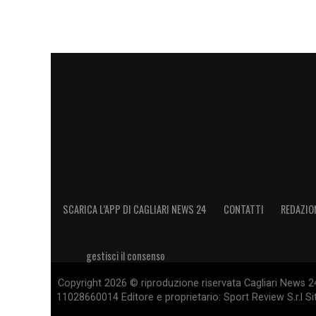
SCARICA L’APP DI CAGLIARI NEWS 24
CONTATTI
REDAZIO
gestisci il consenso
Copyright 2026 © riproduzione riservata Cagliari News 24
11028660014 Editore e proprietario: Sport Review S.r.l Sito