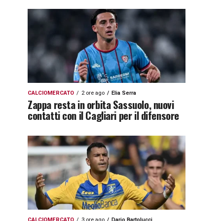
CALCIOMERCATO
2 ore ago
Elia Serra
Zappa resta in orbita Sassuolo, nuovi
contatti con il Cagliari per il difensore
CALCIOMERCATO
3 ore ago
Dario Bartolucci