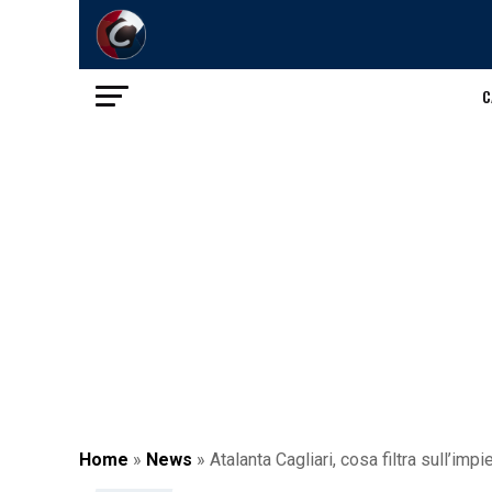
C
Home
»
News
»
Atalanta Cagliari, cosa filtra sull’im