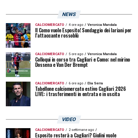
NEWS
CALCIOMERCATO
4 ore ago
Veronica Mandala
Il Como vuole Esposito! Sondaggio dei lariani per
l’attaccante rossoblù
CALCIOMERCATO
5 ore ago
Veronica Mandala
Colloqui in corso tra Cagliari e Como: nel mirino
Dossena e Van Der Brempt
CALCIOMERCATO
6 ore ago
Elia Serra
Tabellone calciomercato estivo Cagliari 2026
LIVE: i trasferimenti in entrata e in uscita
VIDEO
CALCIOMERCATO
2 settimane ago
Esposito resterà a Cagliari? Giulini vuole