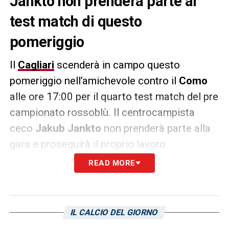
Jankto non prenderà parte al
test match di questo
pomeriggio
Il
Cagliari
scenderà in campo questo
pomeriggio nell’amichevole contro il
Como
alle ore 17:00 per il quarto test match del pre
campionato rossoblù. Il centrocampista
ceco
Jakub
Jankto
non prenderà parte alla
gara e proseguirà il proprio lavoro
differenziato dopo il problema muscolare
READ MORE
accusato nella prima uscita contro l’
Olbia
che solo negli ultimi giorni gli ha permesso di
tornare a correre sul rettangolo verde.
IL CALCIO DEL GIORNO