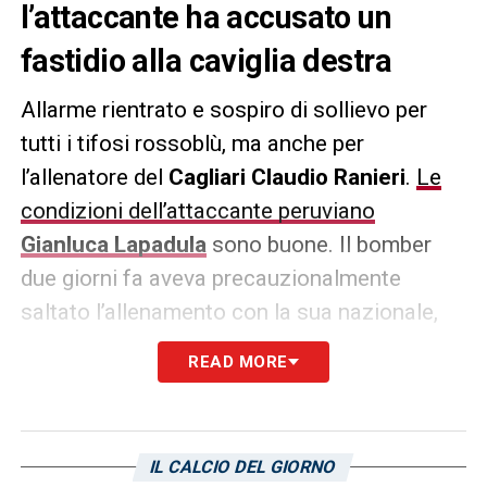
l’attaccante ha accusato un
fastidio alla caviglia destra
Allarme rientrato e sospiro di sollievo per
tutti i tifosi rossoblù, ma anche per
l’allenatore del
Cagliari Claudio Ranieri
.
Le
condizioni dell’attaccante peruviano
Gianluca Lapadula
sono buone. Il bomber
due giorni fa aveva precauzionalmente
saltato l’allenamento con la sua nazionale,
salvo fare un lavoro personalizzato nel
READ MORE
giorno seguente. Nulla di grave, solo un
fastidio che Lapadula sentiva alla caviglia
dopo la gara contro la Reggina, il numero 9
IL CALCIO DEL GIORNO
sarà regolarmente in campo con la sua