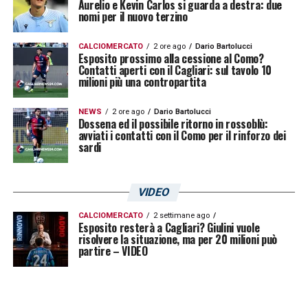
Aurelio e Kevin Carlos si guarda a destra: due
nomi per il nuovo terzino
Continua la tradizione uruguagia in
Sardegna, dove ora ci sono Juan
CALCIOMERCATO
2 ore ago
Dario Bartolucci
Esposito prossimo alla cessione al Como?
Rodriguez e Agustin Albarracin. Che ne
Contatti aperti con il Cagliari: sul tavolo 10
milioni più una contropartita
pensi di loro due?
NEWS
2 ore ago
Dario Bartolucci
«Sono contento per questo. Da sempre nel
Dossena ed il possibile ritorno in rossoblù:
avviati i contatti con il Como per il rinforzo dei
Cagliari ci sono gli uruguaiani, siamo stati in
sardi
tanti; e la tradizione continua. Albarracin un
giocatore giovane, come Rodriguez, lui ha
VIDEO
bisogno di tempo, sono sicuro del fatto che
CALCIOMERCATO
2 settimane ago
il prossimo anno dimostrerà il suo valore.
Esposito resterà a Cagliari? Giulini vuole
risolvere la situazione, ma per 20 milioni può
Rodriguez, che è promettente, ha dimostrato
partire – VIDEO
di essere in forma e di essere un profilo
forte. Si è visto che quando sta bene può