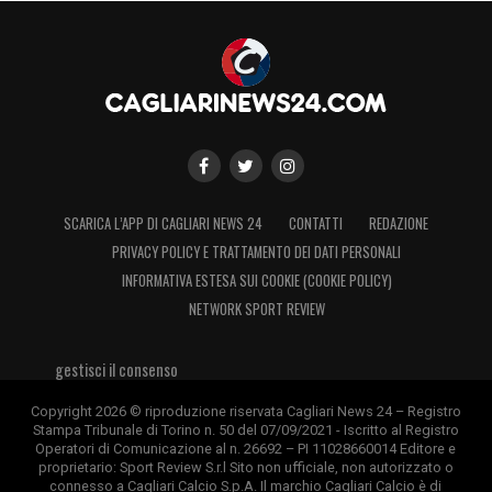
fare molto bene! Sono felice per loro due. Se
lo meritano, e mi riempie d’orgoglio vedere
dei miei connazionali nella rosa del Cagliari»
.
Dopo aver appeso gli scarpini al chiodo hai
scelto di allenare ed hai vissuto delle
esperienze tra Oriental, Deportivo
SCARICA L’APP DI CAGLIARI NEWS 24
CONTATTI
REDAZIONE
Maldonado, Club Atlético Cerro e nella
PRIVACY POLICY E TRATTAMENTO DEI DATI PERSONALI
squadra in cui sei cresciuto, il Nacional. Ora
INFORMATIVA ESTESA SUI COOKIE (COOKIE POLICY)
cosa vorresti fare?
NETWORK SPORT REVIEW
«In questo momento mi piacerebbe
gestisci il consenso
tantissimo poter lavorare per il Cagliari!
Copyright 2026 © riproduzione riservata Cagliari News 24 – Registro
Potrei fare delle cose dall’Uruguay, ma potrei
Stampa Tribunale di Torino n. 50 del 07/09/2021 - Iscritto al Registro
Operatori di Comunicazione al n. 26692 – PI 11028660014 Editore e
anche tornare in Sardegna. Per me non
proprietario: Sport Review S.r.l Sito non ufficiale, non autorizzato o
sarebbe solo una cosa bellissima, sarebbe
connesso a Cagliari Calcio S.p.A. Il marchio Cagliari Calcio è di