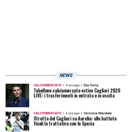
sono tutt’altro che positive per il futuro
dell’ex giocatore della
Sampdoria
!
Al momento le sensazioni generali portano a
prendere in considerazione la seprazione tra
la società isolana e l’esterno nato a Milano.
Nei prossimi giorni vi forniremo maggiori
dettagli sul possibile rinnovo di Augello,
calciatore reduce da una stagione
NEWS
caratterizzata da
ben 8 assist tra
CALCIOMERCATO
4 ore ago
Elia Serra
Tabellone calciomercato estivo Cagliari 2026
campionato di Serie A e Coppa Italia
.
LIVE: i trasferimenti in entrata e in uscita
LA PLAYLIST DELLE NOSTRE TOP NEWS
CALCIOMERCATO
6 ore ago
Veronica Mandala
Stretta del Cagliari su Aurelio: alle battute
finali la trattativa con lo Spezia