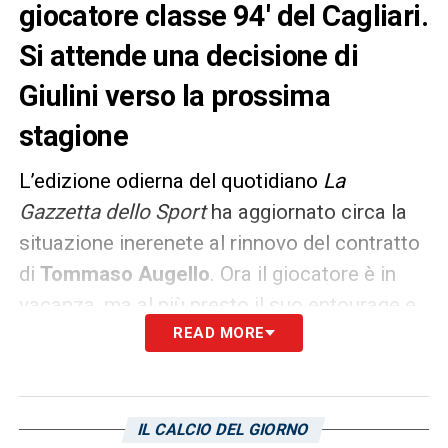
giocatore classe 94′ del Cagliari.
Si attende una decisione di
Giulini verso la prossima
stagione
L’edizione odierna del quotidiano
La
Gazzetta dello Sport
ha aggiornato circa la
situazione inerenete al rinnovo del contratto
di
Tommaso Augello
. Ora il giocatore è in
vacanza, ma al più presto il suo entourage e
la dirigenza del
Cagliari
READ MORE
dovranno ritrovarsi
presso lo stesso tavolo per i negoziati. Il
giocatore classe 94′ è in scadenza tra 27
giorni e le sensazioni – a detta della “rosea”
IL CALCIO DEL GIORNO